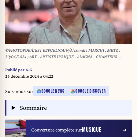
©PHOTOPQR/L'EST REPUBLICAIN/Alexandre MARCHI ; METZ ;
30/04/2024 ; ART - ARTISTE LYRIQUE - ALAGNA - CHANTEUR -
TENOR. Metz 30 avril 2024. Le ténor franco-italien Roberto ALAGNA.
PHOTO Alexandre MARCHI.
Publié par
A.G.
26 décembre 2024 à 04:22
Suis-nous sur
GOOGLE NEWS
GOOGLE DISCOVER
Sommaire
MUSIQUE
Couverture complète sur