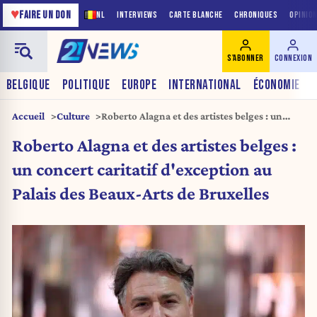
♥
FAIRE UN DON
NL
INTERVIEWS
CARTE BLANCHE
CHRONIQUES
OPINIO
S'ABONNER
CONNEXION
BELGIQUE
POLITIQUE
EUROPE
INTERNATIONAL
ÉCONOMIE
Accueil
Culture
Roberto Alagna et des artistes belges : un
concert caritatif d’exception au Palais des
Roberto Alagna et des artistes belges :
Beaux-Arts de Bruxelles
un concert caritatif d'exception au
Palais des Beaux-Arts de Bruxelles