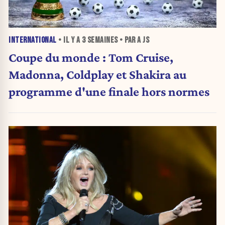
INTERNATIONAL
• IL Y A
3 SEMAINES
• PAR A JS
Coupe du monde : Tom Cruise,
Madonna, Coldplay et Shakira au
programme d'une finale hors normes