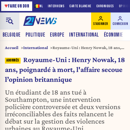
♥
FAIRE UN DON
NL
INTERVIEWS
CARTE BLANCHE
CHRONIQUES
OPINIO
S'ABONNER
CONNEXION
BELGIQUE
POLITIQUE
EUROPE
INTERNATIONAL
ÉCONOMIE
Accueil
International
Royaume-Uni : Henry Nowak, 18 ans,
poignardé à mort, l'affaire secoue
Royaume-Uni : Henry Nowak, 18
l’opinion britannique
ans, poignardé à mort, l'affaire secoue
l’opinion britannique
Un étudiant de 18 ans tué à
Southampton, une intervention
policière controversée et deux versions
irréconciliables des faits relancent le
débat sur la gestion des violences
urbaines au Royaume-Uni.