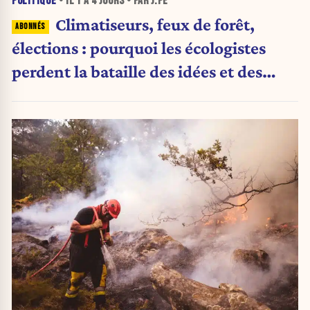
POLITIQUE
• IL Y A
4 JOURS
• PAR J.PE
Climatiseurs, feux de forêt,
élections : pourquoi les écologistes
perdent la bataille des idées et des
urnes