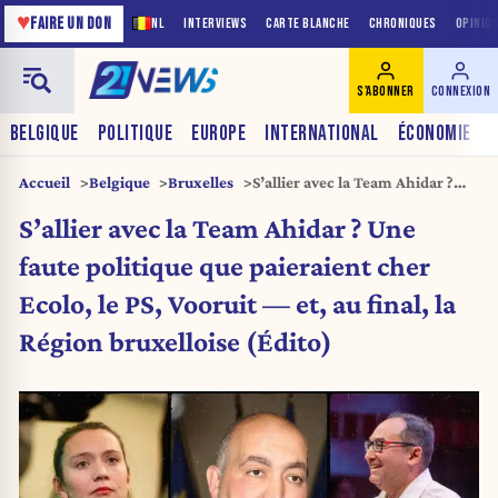
♥
FAIRE UN DON
NL
INTERVIEWS
CARTE BLANCHE
CHRONIQUES
OPINIO
S'ABONNER
CONNEXION
BELGIQUE
POLITIQUE
EUROPE
INTERNATIONAL
ÉCONOMIE
Accueil
Belgique
Bruxelles
S’allier avec la Team Ahidar ?
Une faute politique que
S’allier avec la Team Ahidar ? Une
paieraient cher Ecolo, le PS,
Vooruit — et, au final, la Région
faute politique que paieraient cher
bruxelloise (Édito)
Ecolo, le PS, Vooruit — et, au final, la
Région bruxelloise (Édito)