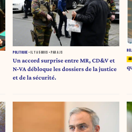
BEL
POLITIQUE
• IL Y A
5 MOIS
• PAR A JS
Un accord surprise entre MR, CD&V et
qu
N‑VA débloque les dossiers de la justice
et de la sécurité.