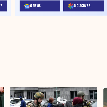
ER
G NEWS
G DISCOVER