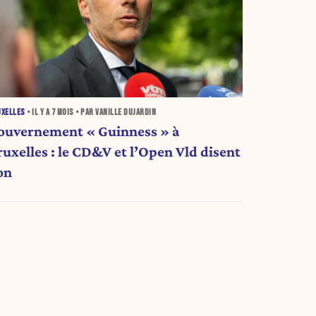
UXELLES
• IL Y A
7 MOIS
• PAR VANILLE DUJARDIN
ouvernement « Guinness » à
ruxelles : le CD&V et l’Open Vld disent
on