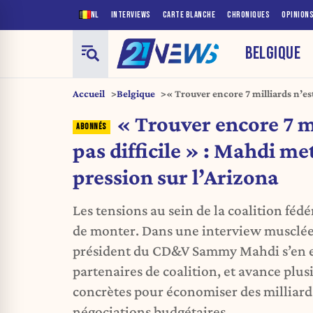
NL
INTERVIEWS
CARTE BLANCHE
CHRONIQUES
OPINION
BELGIQUE
Accueil
Belgique
« Trouver encore 7 milliards n’est
encore plus de pression sur l’Ari
« Trouver encore 7 mi
pas difficile » : Mahdi me
pression sur l’Arizona
Les tensions au sein de la coalition féd
de monter. Dans une interview musclée
président du CD&V Sammy Mahdi s’en es
partenaires de coalition, et avance plusi
concrètes pour économiser des milliard
négociations budgétaires.