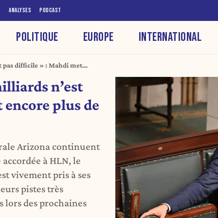
S
ANALYSES
PODCAST
POLITIQUE
EUROPE
INTERNATIONAL
 pas difficile » : Mahdi met
zona
lliards n’est
t encore plus de
érale Arizona continuent
 accordée à HLN, le
t vivement pris à ses
eurs pistes très
s lors des prochaines