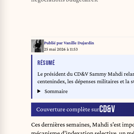
Publié par
Vanille Dujardin
25 mai 2026 à 11:53
DE L'ARTICLE
RÉSUMÉ
Le président du CD&V Sammy Mahdi relance 
centenindex, les dépenses militaires et la
Sommaire
CD&V
Couverture complète sur
Ces dernières semaines, Mahdi s’est im
mécanisme d’indexation selective, un mé