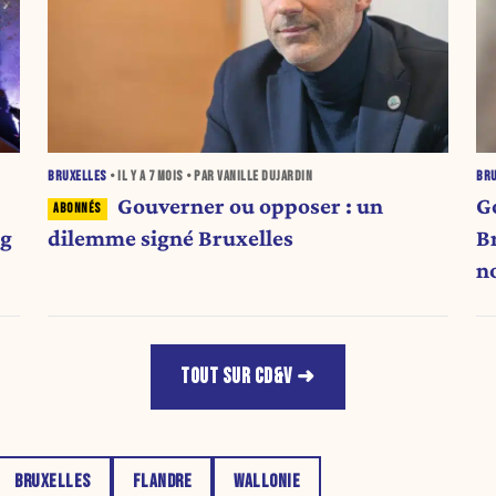
BRUXELLES
• IL Y A
7 MOIS
• PAR VANILLE DUJARDIN
BR
Gouverner ou opposer : un
G
ng
dilemme signé Bruxelles
B
n
TOUT SUR CD&V
BRUXELLES
FLANDRE
WALLONIE