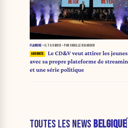
FLANDRE
• IL Y A
5 MOIS
• PAR VANILLE DUJARDIN
Le CD&V veut attirer les jeunes
avec sa propre plateforme de streami
et une série politique
TOUTES LES NEWS
BELGIQUE