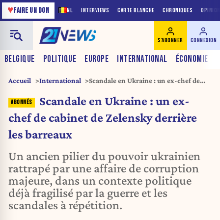
♥
FAIRE UN DON
NL
INTERVIEWS
CARTE BLANCHE
CHRONIQUES
OPINIO
S'ABONNER
CONNEXION
BELGIQUE
POLITIQUE
EUROPE
INTERNATIONAL
ÉCONOMIE
Accueil
International
Scandale en Ukraine : un ex-chef de
cabinet de Zelensky derrière les
Scandale en Ukraine : un ex-
barreaux
chef de cabinet de Zelensky derrière
les barreaux
Un ancien pilier du pouvoir ukrainien
rattrapé par une affaire de corruption
majeure, dans un contexte politique
déjà fragilisé par la guerre et les
scandales à répétition.