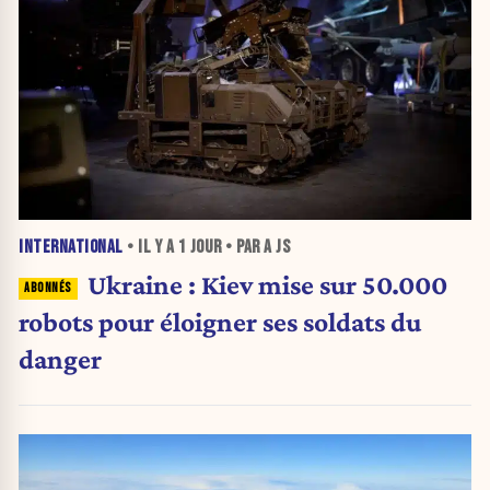
INTERNATIONAL
• IL Y A
1 JOUR
• PAR A JS
Ukraine : Kiev mise sur 50.000
robots pour éloigner ses soldats du
danger