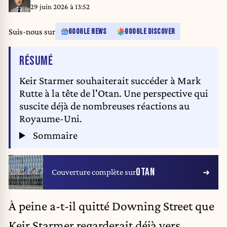
29 juin 2026 à 13:52
Suis-nous sur
GOOGLE NEWS
GOOGLE DISCOVER
DE L'ARTICLE
RÉSUMÉ
Keir Starmer souhaiterait succéder à Mark
Rutte à la tête de l'Otan. Une perspective qui
suscite déjà de nombreuses réactions au
Royaume-Uni.
Sommaire
OTAN
Couverture complète sur
À peine a-t-il quitté Downing Street que
Keir Starmer
regarderait déjà vers