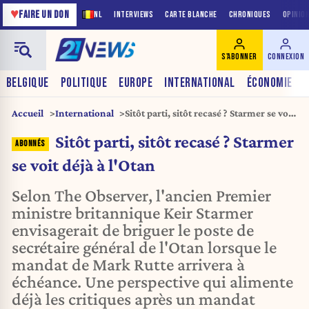
♥
FAIRE UN DON
NL
INTERVIEWS
CARTE BLANCHE
CHRONIQUES
OPINIO
S'ABONNER
CONNEXION
BELGIQUE
POLITIQUE
EUROPE
INTERNATIONAL
ÉCONOMIE
Accueil
International
Sitôt parti, sitôt recasé ? Starmer se voit
déjà à l'Otan
Sitôt parti, sitôt recasé ? Starmer
se voit déjà à l'Otan
Selon The Observer, l'ancien Premier
ministre britannique Keir Starmer
envisagerait de briguer le poste de
secrétaire général de l'Otan lorsque le
mandat de Mark Rutte arrivera à
échéance. Une perspective qui alimente
déjà les critiques après un mandat