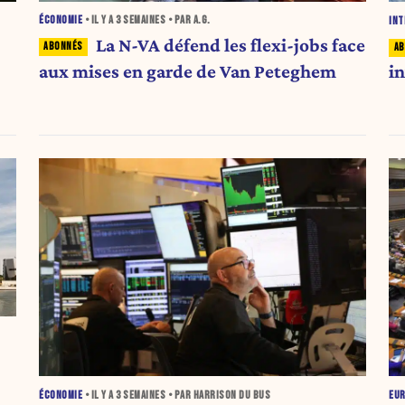
ÉCONOMIE
• IL Y A
3 SEMAINES
• PAR A.G.
INT
La N-VA défend les flexi-jobs face
aux mises en garde de Van Peteghem
in
ÉCONOMIE
• IL Y A
3 SEMAINES
• PAR HARRISON DU BUS
EU