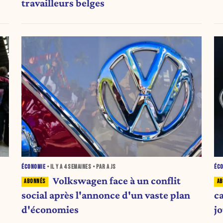
travailleurs belges
ÉCONOMIE
• IL Y A
4 SEMAINES
• PAR A JS
ÉC
Volkswagen face à un conflit
social après l'annonce d'un vaste plan
c
d'économies
j