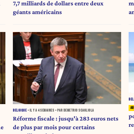
x
7,7 milliards de dollars entre deux
m
géants américains
a
BEL
BELGIQUE
• IL Y A
4 SEMAINES
• PAR DEMETRIO SCAGLIOLA
p
Réforme fiscale : jusqu'à 283 euros nets
r
de
de plus par mois pour certains