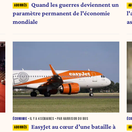
Quand les guerres deviennent un
paramètre permanent de l'économie
l'
mondiale
a
ÉCONOMIE
• IL Y A
4 SEMAINES
• PAR HARRISON DU BUS
ÉC
EasyJet au cœur d’une bataille à