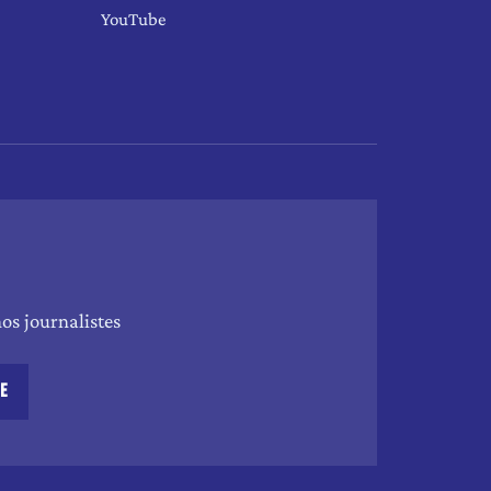
YouTube
os journalistes
RE