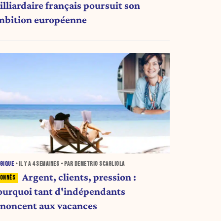
illiardaire français poursuit son
mbition européenne
GIQUE
• IL Y A
4 SEMAINES
• PAR DEMETRIO SCAGLIOLA
Argent, clients, pression :
ourquoi tant d'indépendants
enoncent aux vacances