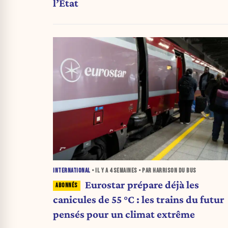
l’État
INTERNATIONAL
• IL Y A
4 SEMAINES
• PAR HARRISON DU BUS
Eurostar prépare déjà les
canicules de 55 °C : les trains du futur
pensés pour un climat extrême