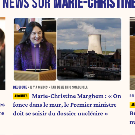
S NEWS SUR
MARIE-CHRISTIN
BELGIQUE
• IL Y A
6 MOIS
• PAR DEMETRIO SCAGLIOLA
Marie-Christine Marghem : « On
BEL
es
fonce dans le mur, le Premier ministre
re
Be
doit se saisir du dossier nucléaire »
n