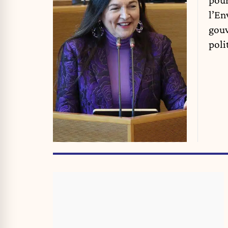
pour
l’En
gouv
poli