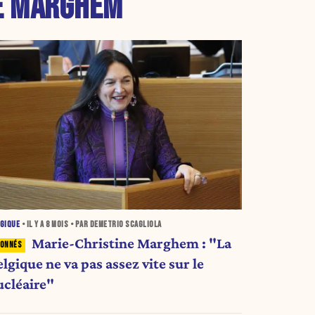
E MARGHEM
GIQUE
• IL Y A
8 MOIS
• PAR DEMETRIO SCAGLIOLA
Marie-Christine Marghem : "La
lgique ne va pas assez vite sur le
ucléaire"