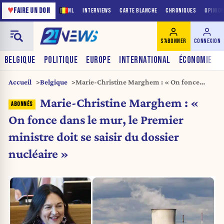
♥
FAIRE UN DON
NL
INTERVIEWS
CARTE BLANCHE
CHRONIQUES
OPINIO
S'ABONNER
CONNEXION
BELGIQUE
POLITIQUE
EUROPE
INTERNATIONAL
ÉCONOMIE
Accueil
Belgique
Marie-Christine Marghem : « On fonce
dans le mur, le Premier ministre doit se
Marie-Christine Marghem : «
saisir du dossier nucléaire »
On fonce dans le mur, le Premier
ministre doit se saisir du dossier
nucléaire »