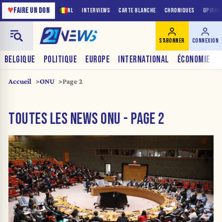
♥
FAIRE UN DON
NL
INTERVIEWS
CARTE BLANCHE
CHRONIQUES
OPINIO
S'ABONNER
CONNEXION
BELGIQUE
POLITIQUE
EUROPE
INTERNATIONAL
ÉCONOMIE
Accueil
ONU
Page 2
TOUTES LES NEWS ONU - PAGE 2