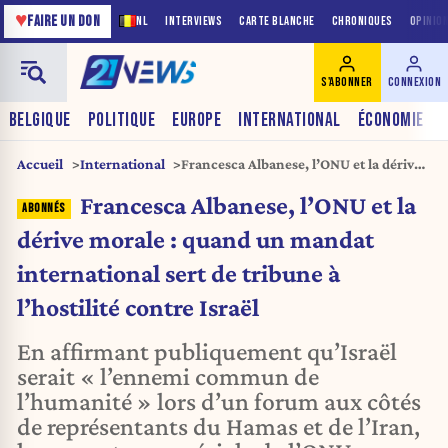
♥
FAIRE UN DON
NL
INTERVIEWS
CARTE BLANCHE
CHRONIQUES
OPINIO
S'ABONNER
CONNEXION
BELGIQUE
POLITIQUE
EUROPE
INTERNATIONAL
ÉCONOMIE
Accueil
International
Francesca Albanese, l’ONU et la dérive
morale : quand un mandat
Francesca Albanese, l’ONU et la
international sert de tribune à
l’hostilité contre Israël
dérive morale : quand un mandat
international sert de tribune à
l’hostilité contre Israël
En affirmant publiquement qu’Israël
serait « l’ennemi commun de
l’humanité » lors d’un forum aux côtés
de représentants du Hamas et de l’Iran,