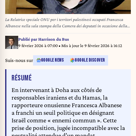
La Relatrice speciale ONU per i territori palestinesi occupati Francesca
Albanese nella sala stampa della Camera dei deputati in occasione della
presentazione del nuovo Rapporto su Gaza dal titolo “Genocidio di Gaza:
un crimine collettivo”, Roma, Martedì 3 Febbraio 2026 (Foto Roberto
Publié par
Harrison du Bus
Monaldo / LaPresse) UN Special Rapporteur for the Occupied Palestinian
9 février 2026 à 07:00
• Mis à jour le
9 février 2026 à 16:12
Territories Francesca Albanese in the press room of the Chamber of
deputies during the presentation of the new Report on Gaza entitled
Suis-nous sur
GOOGLE NEWS
GOOGLE DISCOVER
"Genocide in Gaza: a collective crime”, Rome, Tuesday February 3, 2026
(Photo by Roberto Monaldo /LaPresse)
DE L'ARTICLE
RÉSUMÉ
En intervenant à Doha aux côtés de
responsables iraniens et du Hamas, la
rapporteure onusienne Francesca Albanese
a franchi un seuil politique en désignant
Israël comme « ennemi commun ». Cette
prise de position, jugée incompatible avec la
neutralité attendue d’un mandat