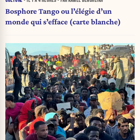
CULTURE
• IL Y A
4 HEURES
• PAR KAMEL BENCHEIKH
Bosphore Tango ou l’élégie d’un
monde qui s’efface (carte blanche)