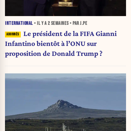
INTERNATIONAL
• IL Y A
2 SEMAINES
• PAR J.PE
Le président de la FIFA Gianni
Infantino bientôt à l’ONU sur
proposition de Donald Trump ?