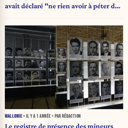
avait déclaré "ne rien avoir à péter de
leur rentabilité"
WALLONIE
• IL Y A
1 ANNÉE
• PAR RÉDACTION
Le registre de présence des mineurs