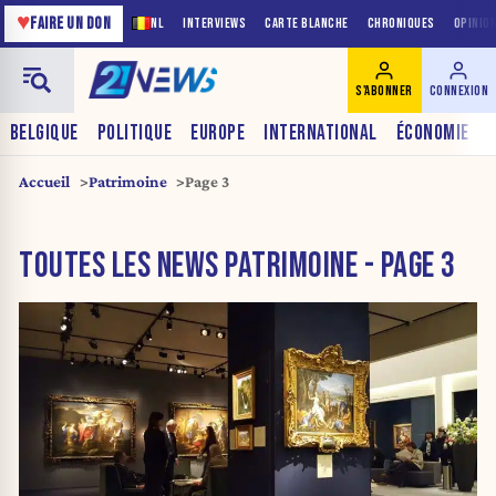
♥
FAIRE UN DON
NL
INTERVIEWS
CARTE BLANCHE
CHRONIQUES
OPINIO
S'ABONNER
CONNEXION
BELGIQUE
POLITIQUE
EUROPE
INTERNATIONAL
ÉCONOMIE
Accueil
Patrimoine
Page 3
TOUTES LES NEWS PATRIMOINE - PAGE 3