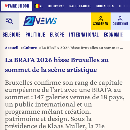
♥
FAIRE UN DON
NL
INTERVIEWS
CARTE BLANCHE
CHRONIQUES
OPINIO
S'ABONNER
CONNEXION
BELGIQUE
POLITIQUE
EUROPE
INTERNATIONAL
ÉCONOMIE
Accueil
Culture
La BRAFA 2026 hisse Bruxelles au sommet de
la scène artistique
La BRAFA 2026 hisse Bruxelles au
sommet de la scène artistique
Bruxelles confirme son rang de capitale
européenne de l’art avec une BRAFA au
sommet : 147 galeries venues de 18 pays,
un public international et un
programme mêlant création,
patrimoine et design. Sous la
présidence de Klaas Muller, la 71e