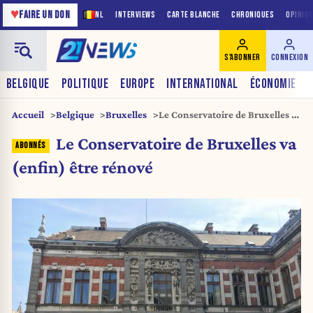
♥
FAIRE UN DON
NL
INTERVIEWS
CARTE BLANCHE
CHRONIQUES
OPINIO
S'ABONNER
CONNEXION
BELGIQUE
POLITIQUE
EUROPE
INTERNATIONAL
ÉCONOMIE
Accueil
Belgique
Bruxelles
Le Conservatoire de Bruxelles va
(enfin) être rénové
Le Conservatoire de Bruxelles va
(enfin) être rénové