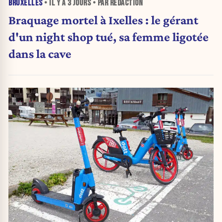
BRUXELLES
• IL Y A
3 JOURS
• PAR RÉDACTION
Braquage mortel à Ixelles : le gérant
d'un night shop tué, sa femme ligotée
dans la cave