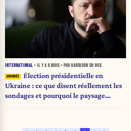
INTERNATIONAL
• IL Y A
8 MOIS
• PAR HARRISON DU BUS
Élection présidentielle en
Ukraine : ce que disent réellement les
sondages et pourquoi le paysage
demeure imprévisible