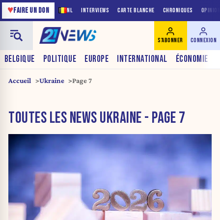
♥
FAIRE UN DON
NL
INTERVIEWS
CARTE BLANCHE
CHRONIQUES
OPINIO
S'ABONNER
CONNEXION
BELGIQUE
POLITIQUE
EUROPE
INTERNATIONAL
ÉCONOMIE
Accueil
Ukraine
Page 7
TOUTES LES NEWS UKRAINE - PAGE 7