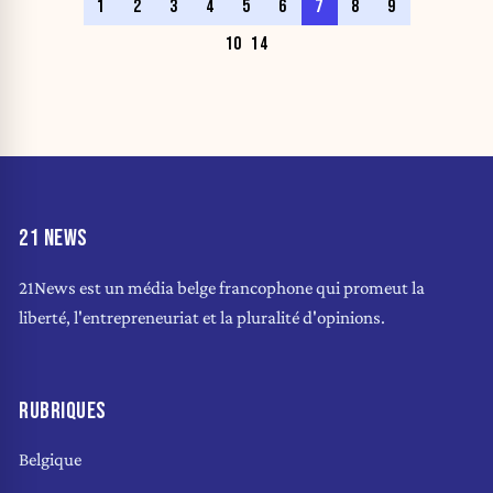
1
2
3
4
5
6
7
8
9
10
14
21 NEWS
21News est un média belge francophone qui promeut la
liberté, l'entrepreneuriat et la pluralité d'opinions.
RUBRIQUES
Belgique