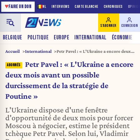
♥
FAIRE UN DON
NL
INTERVIEWS
CARTE BLANCHE
CHRONIQUES
OPINIO
S'ABONNER
CONNEXION
BELGIQUE
POLITIQUE
EUROPE
INTERNATIONAL
ÉCONOMIE
Accueil
International
Petr Pavel : « L'Ukraine a encore deux
mois avant un possible durcissement de
Petr Pavel : « L'Ukraine a encore
la stratégie de Poutine »
deux mois avant un possible
durcissement de la stratégie de
Poutine »
L'Ukraine dispose d'une fenêtre
d'opportunité de deux mois pour forcer
Moscou à négocier, estime le président
tchèque Petr Pavel. Selon lui, Vladimir