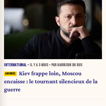
INTERNATIONAL
• IL Y A
3 MOIS
• PAR HARRISON DU BUS
Kiev frappe loin, Moscou
encaisse : le tournant silencieux de la
guerre