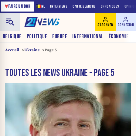
♥
FAIRE UN DON
NL
INTERVIEWS
CARTE BLANCHE
CHRONIQUES
OPINIO
S'ABONNER
CONNEXION
BELGIQUE
POLITIQUE
EUROPE
INTERNATIONAL
ÉCONOMIE
Accueil
Ukraine
Page 5
TOUTES LES NEWS UKRAINE - PAGE 5