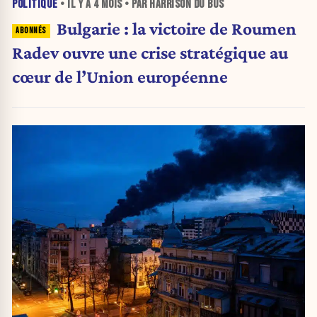
POLITIQUE
• IL Y A
4 MOIS
• PAR HARRISON DU BUS
Bulgarie : la victoire de Roumen
Radev ouvre une crise stratégique au
cœur de l’Union européenne