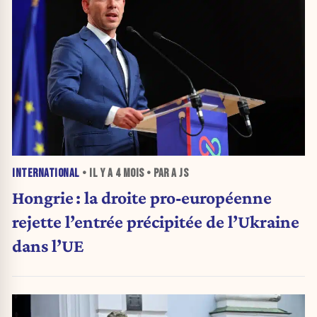
INTERNATIONAL
• IL Y A
4 MOIS
• PAR A JS
Hongrie : la droite pro‑européenne
rejette l’entrée précipitée de l’Ukraine
dans l’UE