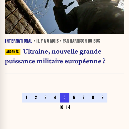
INTERNATIONAL
• IL Y A
5 MOIS
• PAR HARRISON DU BUS
Ukraine, nouvelle grande
puissance militaire européenne ?
1
2
3
4
5
6
7
8
9
10
14