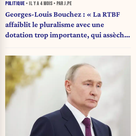
POLITIQUE
• IL Y A
4 MOIS
• PAR J.PE
Georges-Louis Bouchez : « La RTBF
affaiblit le pluralisme avec une
dotation trop importante, qui assèche
le marché publicitaire et fragilise les
médias privés »