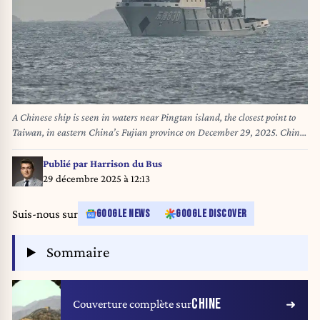
A Chinese ship is seen in waters near Pingtan island, the closest point to
Taiwan, in eastern China’s Fujian province on December 29, 2025. China
launched live-fire drills around Taiwan on December 29 that it said would
simulate a blockade of the self-ruled island's key ports, prompting Taipei to
Publié par
Harrison du Bus
condemn Beijing's "military intimidation". ADEK BERRY / AFP
29 décembre 2025 à 12:13
Suis-nous sur
GOOGLE NEWS
GOOGLE DISCOVER
Sommaire
CHINE
Couverture complète sur