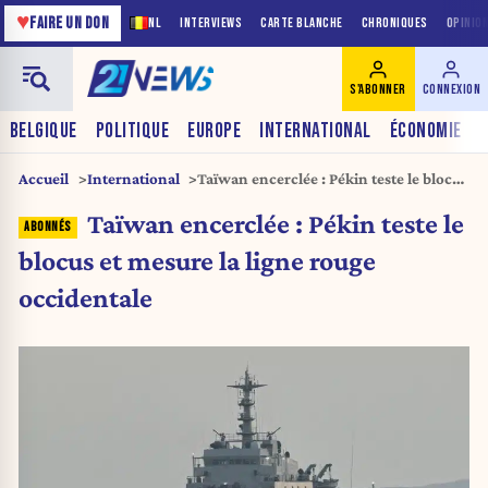
♥
FAIRE UN DON
NL
INTERVIEWS
CARTE BLANCHE
CHRONIQUES
OPINIO
S'ABONNER
CONNEXION
BELGIQUE
POLITIQUE
EUROPE
INTERNATIONAL
ÉCONOMIE
Accueil
International
Taïwan encerclée : Pékin teste le blocus
et mesure la ligne rouge occidentale
Taïwan encerclée : Pékin teste le
blocus et mesure la ligne rouge
occidentale