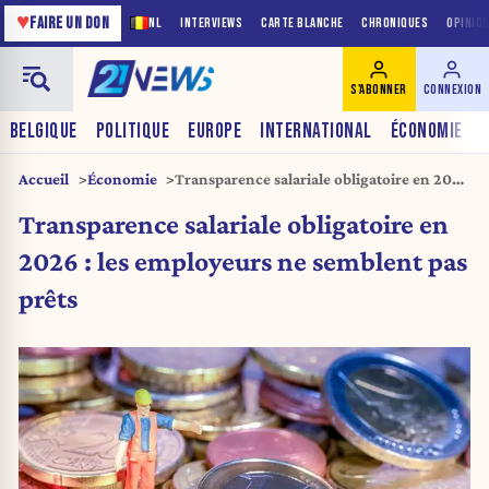
♥
FAIRE UN DON
NL
INTERVIEWS
CARTE BLANCHE
CHRONIQUES
OPINIO
S'ABONNER
CONNEXION
BELGIQUE
POLITIQUE
EUROPE
INTERNATIONAL
ÉCONOMIE
Accueil
Économie
Transparence salariale obligatoire en 2026
: les employeurs ne semblent pas prêts
Transparence salariale obligatoire en
2026 : les employeurs ne semblent pas
prêts