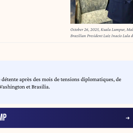
October 26, 2025, Kuala Lumpur, Mala
Brazilian President Luiz Inacio Lula da
sidelines of the ASEAN Summit at the
Kuala Lumpur, Malaysia. (Credit Ima
Wire)
e détente après des mois de tensions diplomatiques, de
ashington et Brasilia.
MP