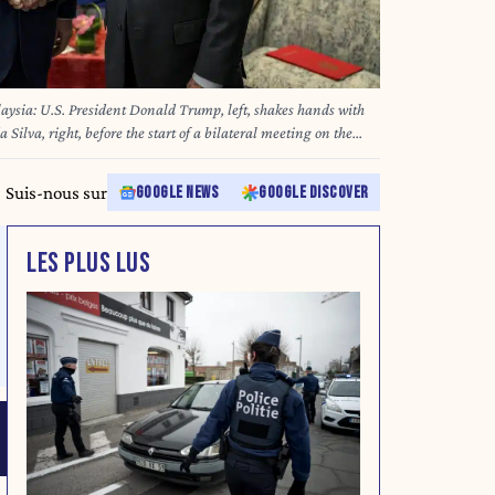
ysia: U.S. President Donald Trump, left, shakes hands with
 Silva, right, before the start of a bilateral meeting on the
 Kuala Lumpur Convention Center, October 26, 2025, in
ge: © Daniel Torok/White House/Planet Pix via ZUMA Press
Suis-nous sur
GOOGLE NEWS
GOOGLE DISCOVER
LES PLUS LUS