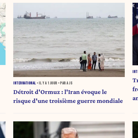
INT
T
INTERNATIONAL
• IL Y A
1 JOUR
• PAR A JS
fr
Détroit d'Ormuz : l'Iran évoque le
a
risque d'une troisième guerre mondiale