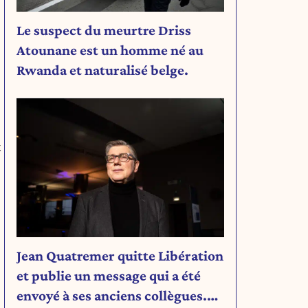
Le suspect du meurtre Driss
Atounane est un homme né au
Rwanda et naturalisé belge.
t
Jean Quatremer quitte Libération
et publie un message qui a été
envoyé à ses anciens collègues.