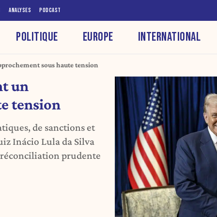
S
ANALYSES
PODCAST
POLITIQUE
EUROPE
INTERNATIONAL
approchement sous haute tension
nt un
e tension
tiques, de sanctions et
iz Inácio Lula da Silva
 réconciliation prudente