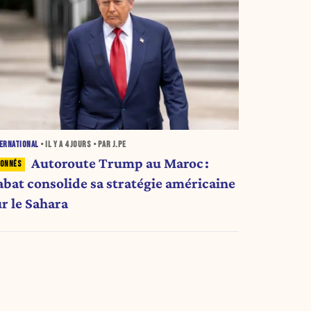
ERNATIONAL
• IL Y A
4 JOURS
• PAR J.PE
Autoroute Trump au Maroc :
abat consolide sa stratégie américaine
ur le Sahara