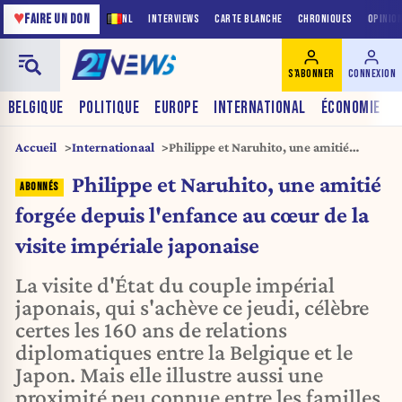
♥
FAIRE UN DON
NL
INTERVIEWS
CARTE BLANCHE
CHRONIQUES
OPINIO
S'ABONNER
CONNEXION
BELGIQUE
POLITIQUE
EUROPE
INTERNATIONAL
ÉCONOMIE
Accueil
Internationaal
Philippe et Naruhito, une amitié
forgée depuis l'enfance au cœur de la
Philippe et Naruhito, une amitié
visite impériale japonaise
forgée depuis l'enfance au cœur de la
visite impériale japonaise
La visite d'État du couple impérial
japonais, qui s'achève ce jeudi, célèbre
certes les 160 ans de relations
diplomatiques entre la Belgique et le
Japon. Mais elle illustre aussi une
proximité peu connue entre les familles