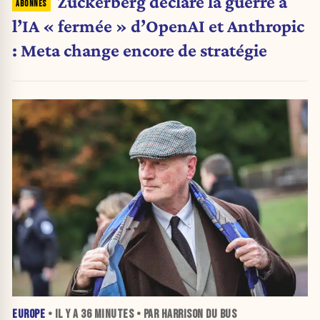
Zuckerberg déclare la guerre à
l’IA « fermée » d’OpenAI et Anthropic
: Meta change encore de stratégie
EUROPE
• IL Y A
36 MINUTES
• PAR HARRISON DU BUS