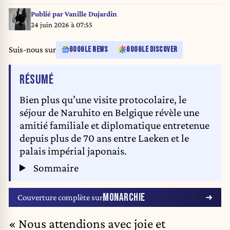
banquet at the Castle of Laeken - BELGA PHOTO BENOIT DOPPAGNE
Publié par
Vanille Dujardin
24 juin 2026 à 07:55
Suis-nous sur
GOOGLE NEWS
GOOGLE DISCOVER
DE L'ARTICLE
RÉSUMÉ
Bien plus qu’une visite protocolaire, le
séjour de Naruhito en Belgique révèle une
amitié familiale et diplomatique entretenue
depuis plus de 70 ans entre Laeken et le
palais impérial japonais.
Sommaire
MONARCHIE
Couverture complète sur
« Nous attendions avec joie et