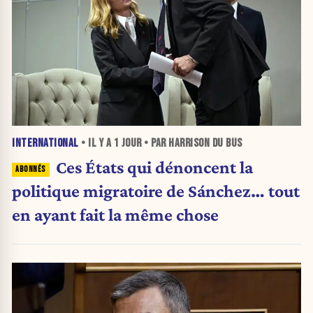
INTERNATIONAL
• IL Y A
1 JOUR
• PAR HARRISON DU BUS
Ces États qui dénoncent la
politique migratoire de Sánchez… tout
en ayant fait la même chose