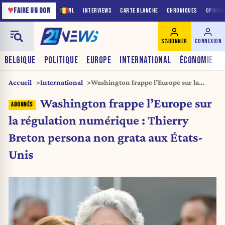
♥
FAIRE UN DON
NL
INTERVIEWS
CARTE BLANCHE
CHRONIQUES
OPINIO
S'ABONNER
CONNEXION
BELGIQUE
POLITIQUE
EUROPE
INTERNATIONAL
ÉCONOMIE
Accueil
International
Washington frappe l’Europe sur la
régulation numérique : Thierry Breton
Washington frappe l’Europe sur
persona non grata aux États-Unis
la régulation numérique : Thierry
Breton persona non grata aux États-
Unis