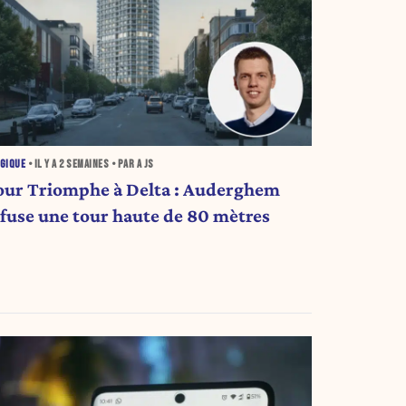
GIQUE
• IL Y A
2 SEMAINES
• PAR A JS
our Triomphe à Delta : Auderghem
efuse une tour haute de 80 mètres