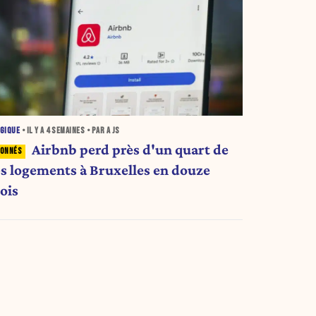
GIQUE
• IL Y A
4 SEMAINES
• PAR A JS
Airbnb perd près d'un quart de
es logements à Bruxelles en douze
ois