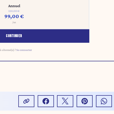
Annuel
120,00 €
99,00 €
/an
CONTINUER
à abonné(e) ?
Se connecter