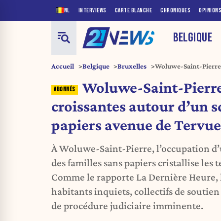
NL
INTERVIEWS
CARTE BLANCHE
CHRONIQUES
OPINION
BELGIQUE
Accueil
Belgique
Bruxelles
Woluwe-Saint-Pierre 
de sans-papiers aven
Woluwe-Saint-Pierre 
croissantes autour d’un s
papiers avenue de Tervu
À Woluwe-Saint-Pierre, l’occupation d
des familles sans papiers cristallise les 
Comme le rapporte La Dernière Heure, l
habitants inquiets, collectifs de soutien
de procédure judiciaire imminente.