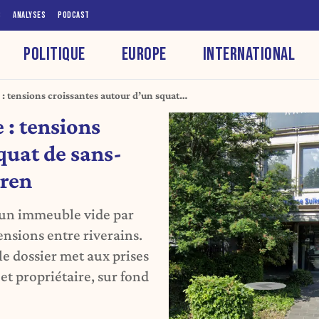
S
ANALYSES
PODCAST
POLITIQUE
EUROPE
INTERNATIONAL
: tensions croissantes autour d’un squat
ue de Tervueren
: tensions
quat de sans-
eren
’un immeuble vide par
tensions entre riverains.
e dossier met aux prises
 et propriétaire, sur fond