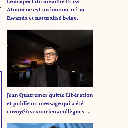
Le suspect du meurtre Driss
a
Atounane est un homme né au
Rwanda et naturalisé belge.
Jean Quatremer quitte Libération
et publie un message qui a été
envoyé à ses anciens collègues.
Découvrez son message.