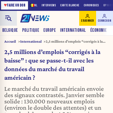
♥
FAIRE UN DON
NL
INTERVIEWS
CARTE BLANCHE
CHRONIQUES
OPINIO
S'ABONNER
CONNEXION
BELGIQUE
POLITIQUE
EUROPE
INTERNATIONAL
ÉCONOMIE
Accueil
International
2,5 millions d’emplois “corrigés à la
baisse” : que se passe-t-il avec les
2,5 millions d’emplois “corrigés à la
données du marché du travail
américain ?
baisse” : que se passe-t-il avec les
données du marché du travail
américain ?
Le marché du travail américain envoie
des signaux contrastés. Janvier semble
solide : 130.000 nouveaux emplois
(environ le double des attentes) et un