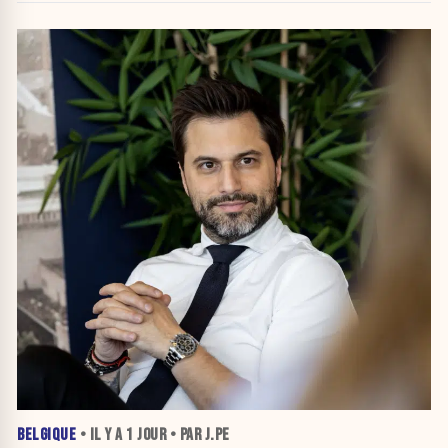
BELGIQUE
• IL Y A
1 JOUR
• PAR J.PE