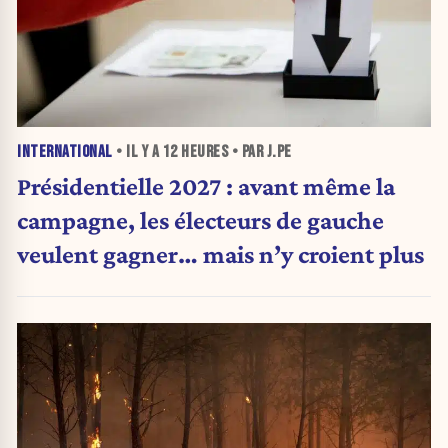
INTERNATIONAL
• IL Y A
12 HEURES
• PAR J.PE
Présidentielle 2027 : avant même la
campagne, les électeurs de gauche
veulent gagner… mais n’y croient plus