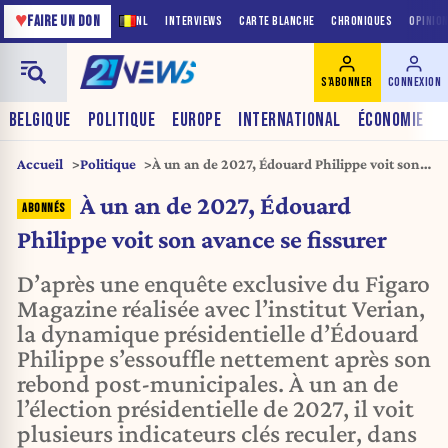
♥
FAIRE UN DON
NL
INTERVIEWS
CARTE BLANCHE
CHRONIQUES
OPINIO
S'ABONNER
CONNEXION
BELGIQUE
POLITIQUE
EUROPE
INTERNATIONAL
ÉCONOMIE
Accueil
Politique
À un an de 2027, Édouard Philippe voit son
avance se fissurer
À un an de 2027, Édouard
Philippe voit son avance se fissurer
D’après une enquête exclusive du Figaro
Magazine réalisée avec l’institut Verian,
la dynamique présidentielle d’Édouard
Philippe s’essouffle nettement après son
rebond post-municipales. À un an de
l’élection présidentielle de 2027, il voit
plusieurs indicateurs clés reculer, dans