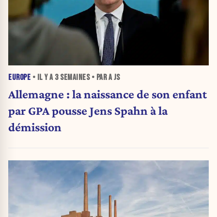
EUROPE
• IL Y A
3 SEMAINES
• PAR A JS
Allemagne : la naissance de son enfant
par GPA pousse Jens Spahn à la
démission