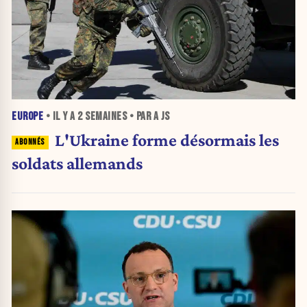
EUROPE
• IL Y A
2 SEMAINES
• PAR A JS
L'Ukraine forme désormais les
soldats allemands