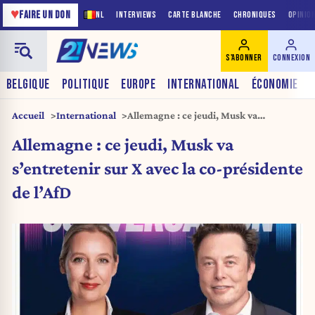
♥
FAIRE UN DON
NL
INTERVIEWS
CARTE BLANCHE
CHRONIQUES
OPINIO
S'ABONNER
CONNEXION
BELGIQUE
POLITIQUE
EUROPE
INTERNATIONAL
ÉCONOMIE
Accueil
International
Allemagne : ce jeudi, Musk va
s’entretenir sur X avec la co-présidente
Allemagne : ce jeudi, Musk va
de l’AfD
s’entretenir sur X avec la co-présidente
de l’AfD