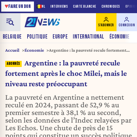
♥
FAIRE UN DON
NL
INTERVIEWS
CARTE BLANCHE
CHRONIQUES
OPINIO
S'ABONNER
CONNEXION
BELGIQUE
POLITIQUE
EUROPE
INTERNATIONAL
ÉCONOMIE
Accueil
Économie
Argentine : la pauvreté recule fortement
après le choc Milei, mais le niveau reste
Argentine : la pauvreté recule
préoccupant
fortement après le choc Milei, mais le
niveau reste préoccupant
La pauvreté en Argentine a nettement
reculé en 2024, passant de 52,9 % au
premier semestre à 38,1 % au second,
selon les données de l’Indec relayées par
Les Echos. Une chute de près de 15
points qui constitue un succès politique