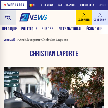
♥
FAIRE UN DON
NL
INTERVIEWS
CARTE BLANCHE
CHRONIQUES
OPINIO
S'ABONNER
CONNEXION
BELGIQUE
POLITIQUE
EUROPE
INTERNATIONAL
ÉCONOMIE
Accueil
Archives pour Christian Laporte
CHRISTIAN LAPORTE