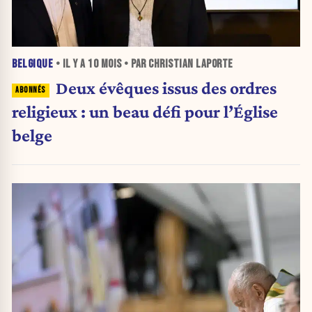
BELGIQUE
• IL Y A
10 MOIS
• PAR CHRISTIAN LAPORTE
Deux évêques issus des ordres
religieux : un beau défi pour l’Église
belge