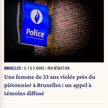
BRUXELLES
• IL Y A
2 JOURS
• PAR RÉDACTION
Une femme de 33 ans violée près du
piétonnier à Bruxelles : un appel à
témoins diffusé