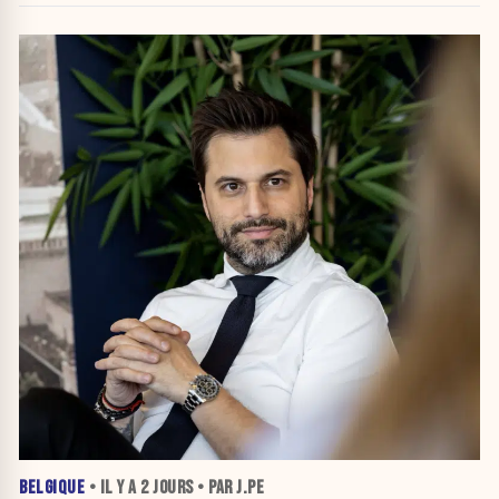
BELGIQUE
• IL Y A
2 JOURS
• PAR J.PE