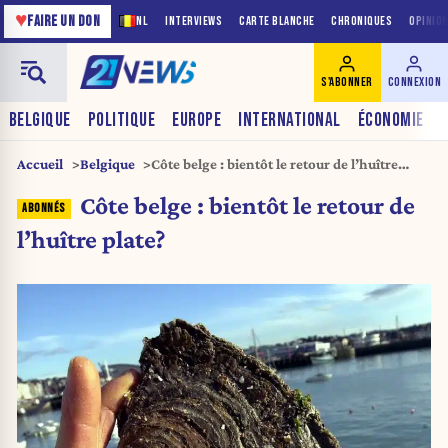
♥
FAIRE UN DON
NL
INTERVIEWS
CARTE BLANCHE
CHRONIQUES
OPINIO
S'ABONNER
CONNEXION
BELGIQUE
POLITIQUE
EUROPE
INTERNATIONAL
ÉCONOMIE
Accueil
Belgique
Côte belge : bientôt le retour de l’huître
plate?
Côte belge : bientôt le retour de
l’huître plate?