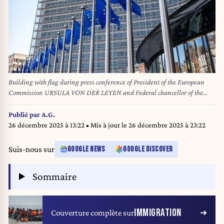
Building with flag during press conference of President of the European
Commission URSULA VON DER LEYEN and Federal chancellor of the
Federal Republic of Germany (Bundeskanzler) Friedrich Merz following
their meeting in the Berlaymont the headquarters of the European
Publié par
A.G.
Commission an institution of the European Union in Brussels in Belgium
26 décembre 2025 à 13:22
• Mis à jour le
26 décembre 2025 à 23:22
on 9th of May 2025. Batiment avec drapeau durant la conference de presse
de la Presidente de la Commission Europeenne URSULA VON DER
Suis-nous sur
GOOGLE NEWS
GOOGLE DISCOVER
LEYEN et du Chancelier federal d Allemagne (Bundeskanzler) Friedrich
Merz suite a leur rencontre au Berlaymont le siege de la Commission
Sommaire
Europeenne institution de l Union Europeenne a Bruxelles en Belgique le
9 mai 2025.
IMMIGRATION
Couverture complète sur