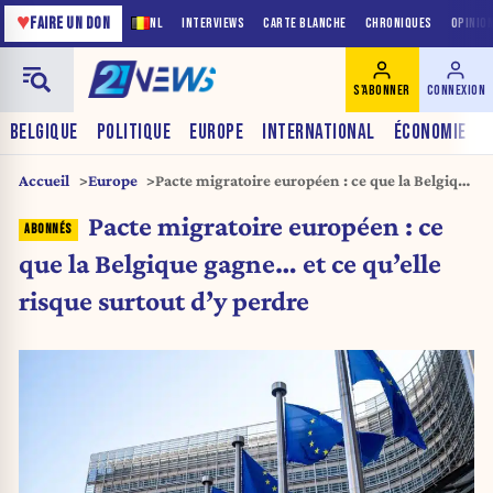
♥
FAIRE UN DON
NL
INTERVIEWS
CARTE BLANCHE
CHRONIQUES
OPINIO
S'ABONNER
CONNEXION
BELGIQUE
POLITIQUE
EUROPE
INTERNATIONAL
ÉCONOMIE
Accueil
Europe
Pacte migratoire européen : ce que la Belgique
gagne… et ce qu’elle risque surtout d’y perdre
Pacte migratoire européen : ce
que la Belgique gagne… et ce qu’elle
risque surtout d’y perdre