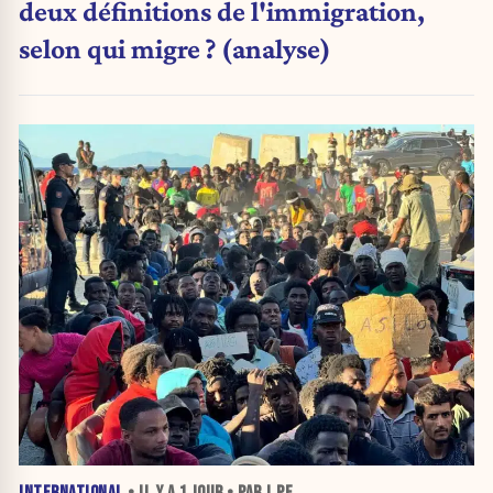
deux définitions de l'immigration,
selon qui migre ? (analyse)
INTERNATIONAL
• IL Y A
1 JOUR
• PAR J.PE