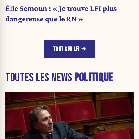
Élie Semoun : « Je trouve LFI plus
dangereuse que le RN »
TOUT SUR LFI
TOUTES LES NEWS
POLITIQUE