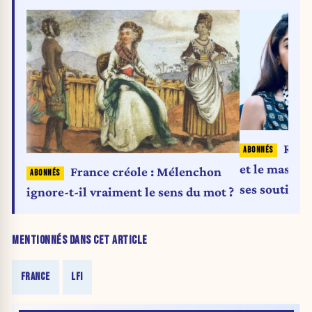
Rima
et le massacr
France créole : Mélenchon
ses soutiens
ignore-t-il vraiment le sens du mot ?
MENTIONNÉS DANS CET ARTICLE
FRANCE
LFI