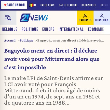
♥
FAIRE UN DON
NL
INTERVIEWS
CARTE BLANCHE
CHRONIQUES
OPINIO
S'ABONNER
CONNEXION
BELGIQUE
POLITIQUE
EUROPE
INTERNATIONAL
ÉCONOMIE
Accueil
Politique
Bagayoko ment en direct : il déclare avoir
voté pour Mitterrand alors que c'est
Bagayoko ment en direct : il déclare
impossible
avoir voté pour Mitterrand alors que
c'est impossible
Le maire LFI de Saint-Denis affirme sur
LCI avoir voté pour François
Mitterrand. Il était alors âgé de moins
d'un an en 1974, de sept ans en 1981 et
de quatorze ans en 1988...