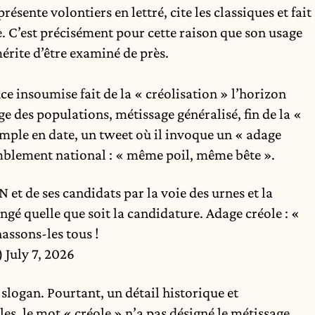
présente volontiers en lettré, cite les classiques et fait
e. C’est précisément pour cette raison que son usage
érite d’être examiné de près.
ce insoumise fait de la « créolisation » l’horizon
age des populations, métissage généralisé, fin de la «
mple en date, un tweet où il invoque un « adage
emblement national : « même poil, même bête ».
 et de ses candidats par la voie des urnes et la
gé quelle que soit la candidature. Adage créole : «
assons-les tous !
)
July 7, 2026
 slogan. Pourtant, un détail historique et
es, le mot « créole » n’a pas désigné le métissage