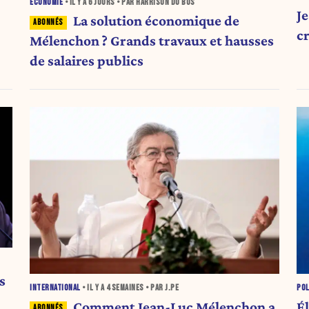
ÉCONOMIE
• IL Y A
6 JOURS
• PAR HARRISON DU BUS
J
La solution économique de
c
Mélenchon ? Grands travaux et hausses
de salaires publics
s
INTERNATIONAL
• IL Y A
4 SEMAINES
• PAR J.PE
POL
Comment Jean-Luc Mélenchon a
Él