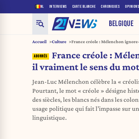
NL
INTERVIEWS
CARTE BLANCHE
CHRONIQUES
OPINION
BELGIQUE
Accueil
Culture
France créole : Mélenchon ignore-
?
France créole : Méle
il vraiment le sens du mot
Jean-Luc Mélenchon célèbre la « créolis
Pourtant, le mot « créole » désigne hi
des siècles, les blancs nés dans les col
usage politique qui fait l’impasse sur
linguistique.