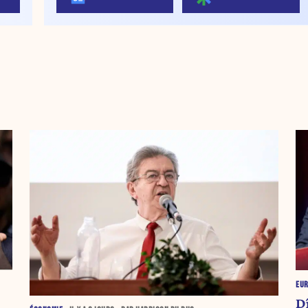
EU
Dî