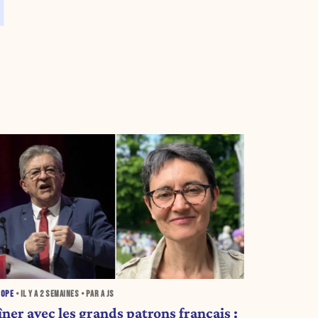
ROPE
• IL Y A
2 SEMAINES
• PAR A JS
ner avec les grands patrons français :