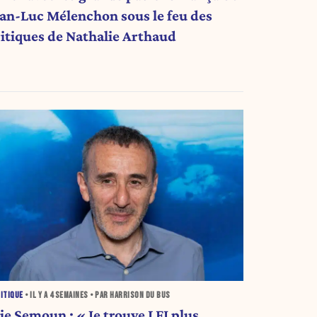
ean-Luc Mélenchon sous le feu des
ritiques de Nathalie Arthaud
ITIQUE
• IL Y A
4 SEMAINES
• PAR HARRISON DU BUS
ie Semoun : « Je trouve LFI plus