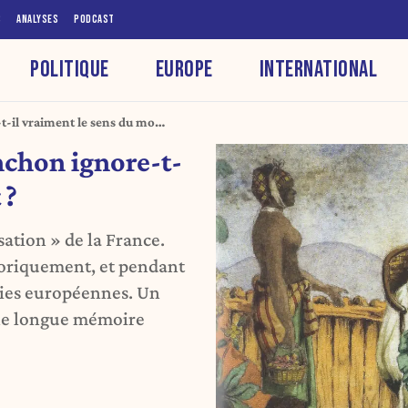
S
ANALYSES
PODCAST
POLITIQUE
EUROPE
INTERNATIONAL
t-il vraiment le sens du mot
nchon ignore-t-
 ?
ation » de la France.
storiquement, et pendant
onies européennes. Un
 une longue mémoire