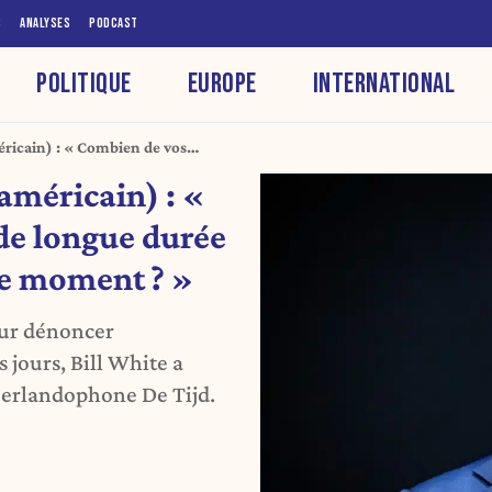
S
ANALYSES
PODCAST
POLITIQUE
EUROPE
INTERNATIONAL
ricain) : « Combien de vos
t en train de skier en ce moment ?
américain) : «
de longue durée
 ce moment ? »
our dénoncer
 jours, Bill White a
éerlandophone De Tijd.