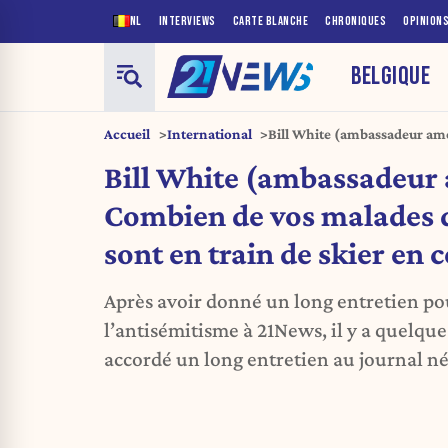
NL
INTERVIEWS
CARTE BLANCHE
CHRONIQUES
OPINION
BELGIQUE
Accueil
International
Bill White (ambassadeur amé
malades de longue durée son
Bill White (ambassadeur 
»
Combien de vos malades 
sont en train de skier en
Après avoir donné un long entretien p
l’antisémitisme à 21News, il y a quelques
accordé un long entretien au journal n