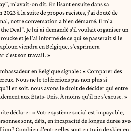
ay", m'avait-on dit. En lisant ensuite dans sa
 2023 à la suite de propos racistes, j'ai douté de
final, notre conversation a bien démarré. Il m'a
f the Deal". Je lui ai demandé s'il voulait organiser un
ucke et je l'ai informé de ce qui se passerait si le
 Kaploun viendra en Belgique, s'exprimera
 c'est son travail. »
'ambassadeur en Belgique signale : « Comparer des
ereux. Nous ne le tolérerions pas non plus si
u'il en soit, nous avons le droit de décider qui entre
pidement aux États-Unis. À moins qu'il ne s'excuse. »
hite déclare : « Votre système social est impayable,
ersonnes sont, déjà, en incapacité de longue durée ave
ion ? Combien d'entre elles sont en train de skier en