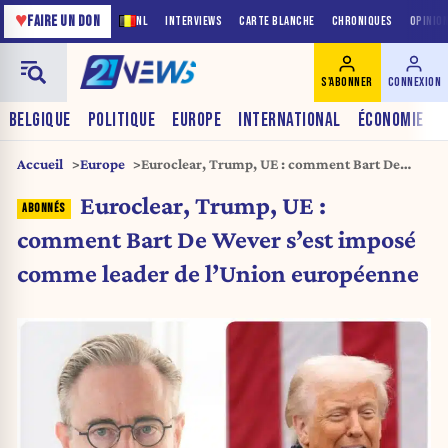
♥
FAIRE UN DON
NL
INTERVIEWS
CARTE BLANCHE
CHRONIQUES
OPINIO
S'ABONNER
CONNEXION
BELGIQUE
POLITIQUE
EUROPE
INTERNATIONAL
ÉCONOMIE
Accueil
Europe
Euroclear, Trump, UE : comment Bart De
Wever s’est imposé comme leader de l’Union
Euroclear, Trump, UE :
européenne
comment Bart De Wever s’est imposé
comme leader de l’Union européenne