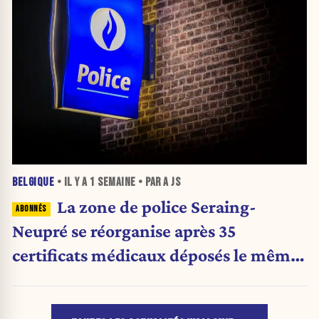
BELGIQUE
• IL Y A
1 SEMAINE
• PAR A JS
La zone de police Seraing-
Neupré se réorganise après 35
certificats médicaux déposés le même
jour