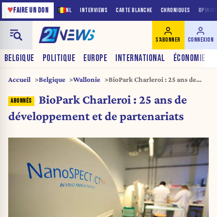
♥
FAIRE UN DON
NL
INTERVIEWS
CARTE BLANCHE
CHRONIQUES
OPINIO
S'ABONNER
CONNEXION
BELGIQUE
POLITIQUE
EUROPE
INTERNATIONAL
ÉCONOMIE
Accueil
Belgique
Wallonie
BioPark Charleroi : 25 ans de
développement et de
BioPark Charleroi : 25 ans de
partenariats
développement et de partenariats