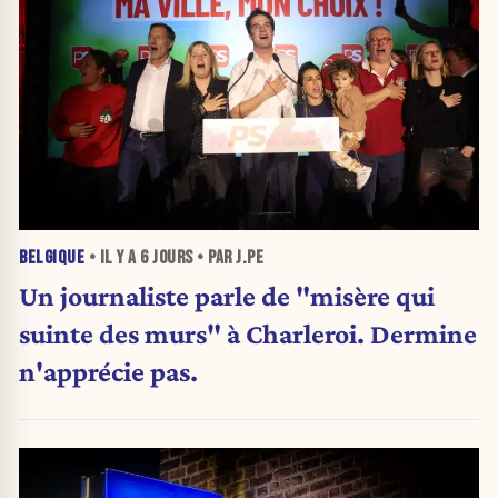
BELGIQUE
• IL Y A
6 JOURS
• PAR J.PE
Un journaliste parle de "misère qui
suinte des murs" à Charleroi. Dermine
n'apprécie pas.