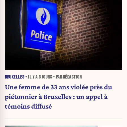
BRUXELLES
• IL Y A
3 JOURS
• PAR RÉDACTION
Une femme de 33 ans violée près du
piétonnier à Bruxelles : un appel à
témoins diffusé