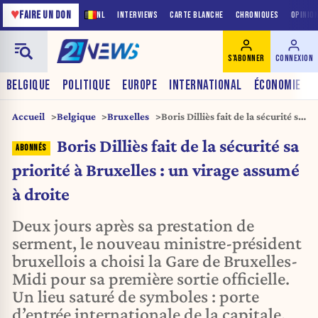
♥
FAIRE UN DON
NL
INTERVIEWS
CARTE BLANCHE
CHRONIQUES
OPINIO
S'ABONNER
CONNEXION
BELGIQUE
POLITIQUE
EUROPE
INTERNATIONAL
ÉCONOMIE
Accueil
Belgique
Bruxelles
Boris Dilliès fait de la sécurité sa
priorité à Bruxelles : un virage
Boris Dilliès fait de la sécurité sa
assumé à droite
priorité à Bruxelles : un virage assumé
à droite
Deux jours après sa prestation de
serment, le nouveau ministre-président
bruxellois a choisi la Gare de Bruxelles-
Midi pour sa première sortie officielle.
Un lieu saturé de symboles : porte
d’entrée internationale de la capitale,