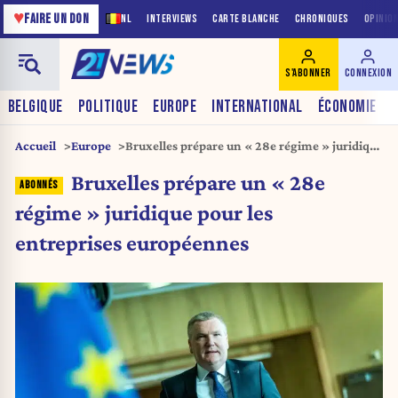
♥
FAIRE UN DON
NL
INTERVIEWS
CARTE BLANCHE
CHRONIQUES
OPINIO
S'ABONNER
CONNEXION
BELGIQUE
POLITIQUE
EUROPE
INTERNATIONAL
ÉCONOMIE
Accueil
Europe
Bruxelles prépare un « 28e régime » juridique
pour les entreprises européennes
Bruxelles prépare un « 28e
régime » juridique pour les
entreprises européennes