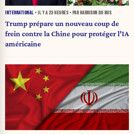
INTERNATIONAL
• IL Y A
23 HEURES
• PAR HARRISON DU BUS
Trump prépare un nouveau coup de
frein contre la Chine pour protéger l'IA
américaine