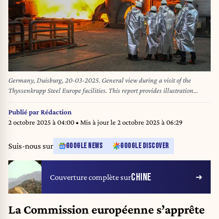
Germany, Duisburg, 20-03-2025. General view during a visit of the
Thyssenkrupp Steel Europe facilities. This report provides illustration
photos of the steel manufacturing plant of Thyssenkrupp Steel Europe in
Duisburg, Germany. Allemagne, Duisburg, 20-03-2025. Vue generale lors
Publié par
Rédaction
une visite des installations de Thyssenkrupp Steel Europe. Ce rapport
2 octobre 2025 à 04:00
• Mis à jour le
2 octobre 2025 à 06:29
presente des photos illustration de usine de fabrication acier de
Thyssenkrupp Steel Europe a Duisbourg, en Allemagne.
Suis-nous sur
GOOGLE NEWS
GOOGLE DISCOVER
CHINE
Couverture complète sur
La Commission européenne s’apprête