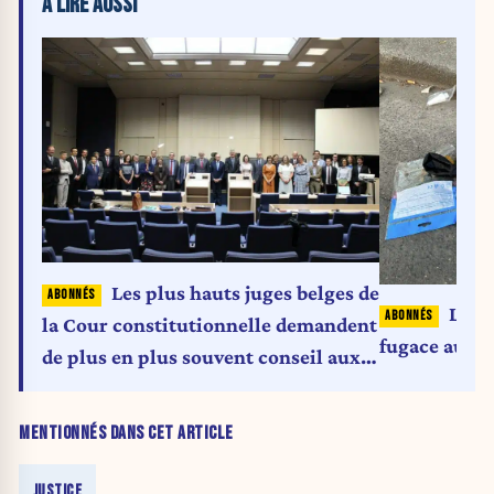
À LIRE AUSSI
Les plus hauts juges belges de
Le ga
la Cour constitutionnelle demandent
fugace aux r
de plus en plus souvent conseil aux
juges de l’UE
MENTIONNÉS DANS CET ARTICLE
JUSTICE