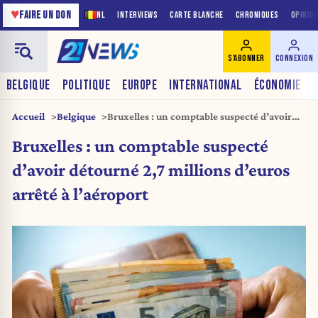
♥
FAIRE UN DON
NL
INTERVIEWS
CARTE BLANCHE
CHRONIQUES
OPINIO
S'ABONNER
CONNEXION
BELGIQUE
POLITIQUE
EUROPE
INTERNATIONAL
ÉCONOMIE
Accueil
Belgique
Bruxelles : un comptable suspecté d’avoir
détourné 2,7 millions d’euros arrêté à
Bruxelles : un comptable suspecté
l’aéroport
d’avoir détourné 2,7 millions d’euros
arrêté à l’aéroport