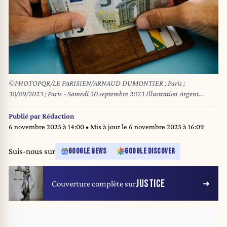
©PHOTOPQR/LE PARISIEN/ARNAUD DUMONTIER ; Paris ;
30/09/2023 ; Paris - Samedi 30 septembre 2023 Illustration Argent
Liquide - Billets © Arnaud Dumontier pour Le Parisien STOCK
PICTURES - MONEY / PURCHASING POWER *** Local Caption ***
Publié par
Rédaction
Illustration Argent Liquide
6 novembre 2025 à 14:00
• Mis à jour le
6 novembre 2025 à 16:09
Suis-nous sur
GOOGLE NEWS
GOOGLE DISCOVER
JUSTICE
Couverture complète sur