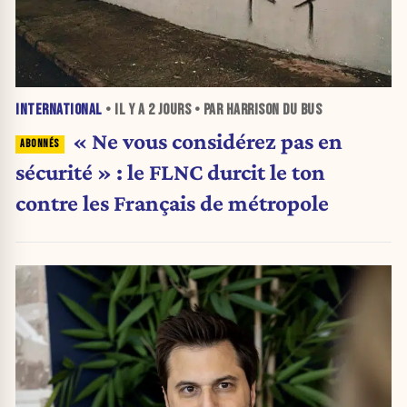
INTERNATIONAL
• IL Y A
2 JOURS
• PAR HARRISON DU BUS
« Ne vous considérez pas en
sécurité » : le FLNC durcit le ton
contre les Français de métropole