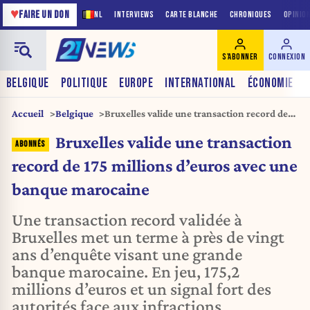
♥
FAIRE UN DON
NL
INTERVIEWS
CARTE BLANCHE
CHRONIQUES
OPINIO
S'ABONNER
CONNEXION
BELGIQUE
POLITIQUE
EUROPE
INTERNATIONAL
ÉCONOMIE
Accueil
Belgique
Bruxelles valide une transaction record de
175 millions d’euros avec une banque
Bruxelles valide une transaction
marocaine
record de 175 millions d’euros avec une
banque marocaine
Une transaction record validée à
Bruxelles met un terme à près de vingt
ans d’enquête visant une grande
banque marocaine. En jeu, 175,2
millions d’euros et un signal fort des
autorités face aux infractions