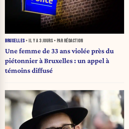
BRUXELLES
• IL Y A
3 JOURS
• PAR RÉDACTION
Une femme de 33 ans violée près du
piétonnier à Bruxelles : un appel à
témoins diffusé