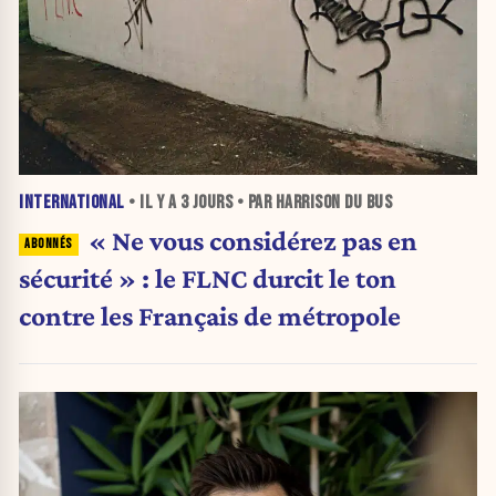
INTERNATIONAL
• IL Y A
3 JOURS
• PAR HARRISON DU BUS
« Ne vous considérez pas en
sécurité » : le FLNC durcit le ton
contre les Français de métropole