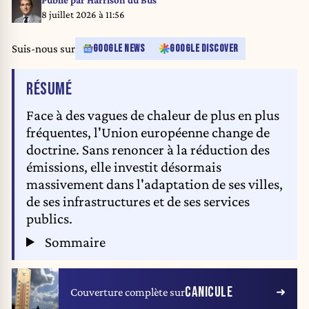
Publié par
Harrison du Bus
thermomètre indique une température de 46 degrés Celsius en pleine
8 juillet 2026 à 11:56
après-midi et en plein soleil. PHOTO Alexandre MARCHI. CLIMATE -
METEOROLOGY - WEATHER ALERT - SEVERE HEAT WAVE WARNING
Suis-nous sur
GOOGLE NEWS
GOOGLE DISCOVER
- GLOBAL WARMING - HEAT - ILLUSTRATION. Nancy, July 1, 2025.
DE L'ARTICLE
RÉSUMÉ
Face à des vagues de chaleur de plus en plus
fréquentes, l'Union européenne change de
doctrine. Sans renoncer à la réduction des
émissions, elle investit désormais
massivement dans l'adaptation de ses villes,
de ses infrastructures et de ses services
publics.
Sommaire
CANICULE
Couverture complète sur