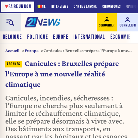
♥
FAIRE UN DON
NL
INTERVIEWS
CARTE BLANCHE
CHRONIQUES
OPINIO
S'ABONNER
CONNEXION
BELGIQUE
POLITIQUE
EUROPE
INTERNATIONAL
ÉCONOMIE
Accueil
Europe
Canicules : Bruxelles prépare l'Europe à une
nouvelle réalité climatique
Canicules : Bruxelles prépare
l'Europe à une nouvelle réalité
climatique
Canicules, incendies, sécheresses :
l'Europe ne cherche plus seulement à
limiter le réchauffement climatique,
elle se prépare désormais à vivre avec.
Des bâtiments aux transports, en
passant par les hôpitaux et les espaces