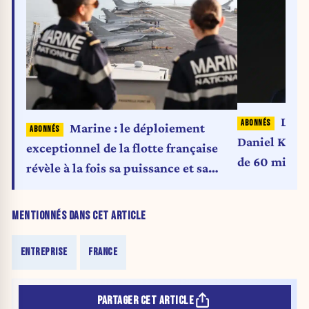
Libér
Marine : le déploiement
Daniel Kretin
exceptionnel de la flotte française
de 60 millio
révèle à la fois sa puissance et sa
quotidien
fragilité
MENTIONNÉS DANS CET ARTICLE
ENTREPRISE
FRANCE
PARTAGER CET ARTICLE