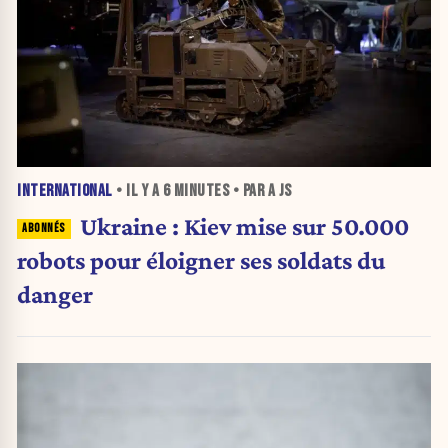
INTERNATIONAL
• IL Y A
6 MINUTES
• PAR A JS
Ukraine : Kiev mise sur 50.000
robots pour éloigner ses soldats du
danger