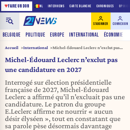
♥
FAIRE UN DON
NL
INTERVIEWS
CARTE BLANCHE
CHRONIQUES
OPINIO
S'ABONNER
CONNEXION
BELGIQUE
POLITIQUE
EUROPE
INTERNATIONAL
ÉCONOMIE
Accueil
International
Michel-Édouard Leclerc n’exclut pas
une candidature en 2027
Michel-Édouard Leclerc n’exclut pas
une candidature en 2027
Interrogé sur élection présidentielle
française de 2027, Michel-Édouard
Leclerc a affirmé qu’il n’excluait pas une
candidature. Le patron du groupe
E.Leclerc affirme ne nourrir « aucun
désir élyséen », tout en constatant que
sa parole pèse désormais davantage