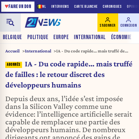
♥
FAIRE UN DON
NL
INTERVIEWS
CARTE BLANCHE
CHRONIQUES
OPINIO
S'ABONNER
CONNEXION
BELGIQUE
POLITIQUE
EUROPE
INTERNATIONAL
ÉCONOMIE
Accueil
International
IA - Du code rapide… mais truffé de
failles : le retour discret des
IA - Du code rapide… mais truffé
développeurs humains
de failles : le retour discret des
développeurs humains
Depuis deux ans, l’idée s’est imposée
dans la Silicon Valley comme une
évidence: l’intelligence artificielle serait
capable de remplacer une partie des
développeurs humains. De nombreux
dirigeants ont annoncé des gains de