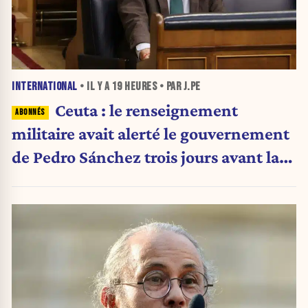
INTERNATIONAL
• IL Y A
19 HEURES
• PAR J.PE
Ceuta : le renseignement
militaire avait alerté le gouvernement
de Pedro Sánchez trois jours avant la
crise migratoire