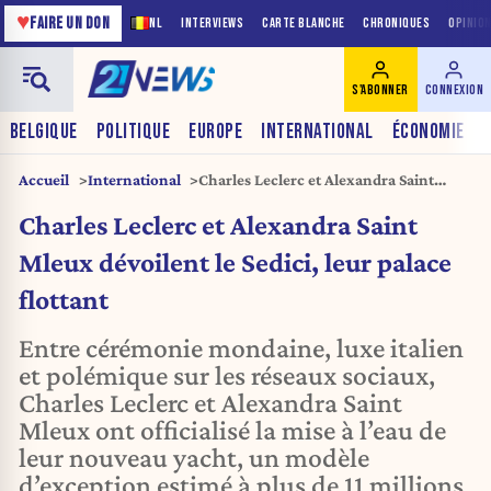
♥
FAIRE UN DON
NL
INTERVIEWS
CARTE BLANCHE
CHRONIQUES
OPINIO
S'ABONNER
CONNEXION
BELGIQUE
POLITIQUE
EUROPE
INTERNATIONAL
ÉCONOMIE
Accueil
International
Charles Leclerc et Alexandra Saint
Mleux dévoilent le Sedici, leur palace
Charles Leclerc et Alexandra Saint
flottant
Mleux dévoilent le Sedici, leur palace
flottant
Entre cérémonie mondaine, luxe italien
et polémique sur les réseaux sociaux,
Charles Leclerc et Alexandra Saint
Mleux ont officialisé la mise à l’eau de
leur nouveau yacht, un modèle
d’exception estimé à plus de 11 millions