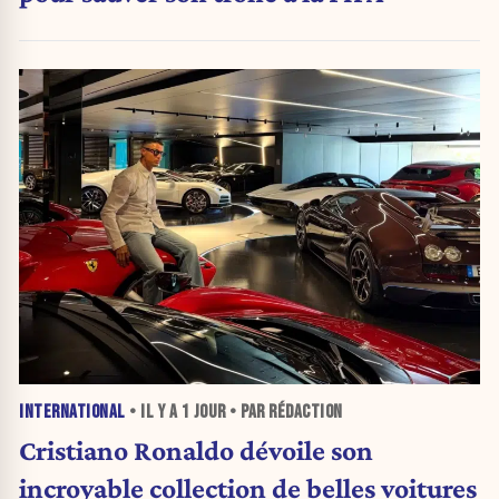
INTERNATIONAL
• IL Y A
1 JOUR
• PAR RÉDACTION
Cristiano Ronaldo dévoile son
incroyable collection de belles voitures