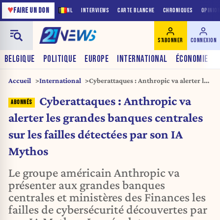
♥
FAIRE UN DON
NL
INTERVIEWS
CARTE BLANCHE
CHRONIQUES
OPINIO
S'ABONNER
CONNEXION
BELGIQUE
POLITIQUE
EUROPE
INTERNATIONAL
ÉCONOMIE
Accueil
International
Cyberattaques : Anthropic va alerter les
grandes banques centrales sur les
Cyberattaques : Anthropic va
failles détectées par son IA Mythos
alerter les grandes banques centrales
sur les failles détectées par son IA
Mythos
Le groupe américain Anthropic va
présenter aux grandes banques
centrales et ministères des Finances les
failles de cybersécurité découvertes par