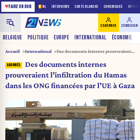
♥
FAIRE UN DON
NL
INTERVIEWS
CARTE BLANCHE
CHRONIQUES
OPINIO
S'ABONNER
CONNEXION
BELGIQUE
POLITIQUE
EUROPE
INTERNATIONAL
ÉCONOMIE
Accueil
International
Des documents internes prouveraient
l’infiltration du Hamas dans les ONG
Des documents internes
financées par l’UE à Gaza
prouveraient l’infiltration du Hamas
dans les ONG financées par l’UE à Gaza