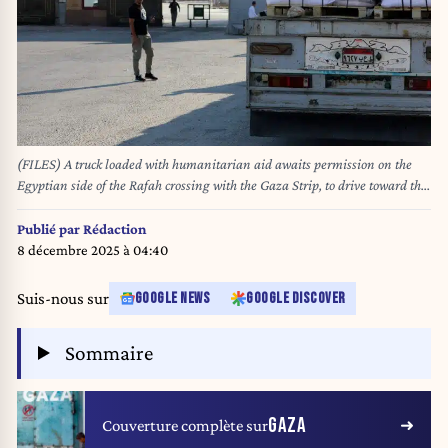
(FILES) A truck loaded with humanitarian aid awaits permission on the
Egyptian side of the Rafah crossing with the Gaza Strip, to drive toward the
besieged Palestinians territory on July 27, 2025. Israel said on December 3,
2025, it would open the Rafah crossing from Gaza to Egypt to allow
Publié par
Rédaction
residents to exit the Palestinian territory "in the coming days", COGAT, the
8 décembre 2025 à 04:40
Israeli defence ministry body that oversees civil affairs in the Palestinian
territories, said in a statement. The Israeli army took control of the
Suis-nous sur
GOOGLE NEWS
GOOGLE DISCOVER
Palestinian side of the crossing in May 2024, claiming that it was being
"used for terrorist purposes", with suspicions of arms trafficking. STR / AFP
Sommaire
GAZA
Couverture complète sur