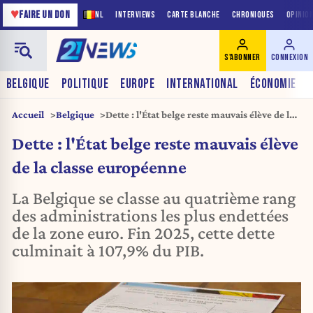
♥
FAIRE UN DON
NL
INTERVIEWS
CARTE BLANCHE
CHRONIQUES
OPINIO
S'ABONNER
CONNEXION
BELGIQUE
POLITIQUE
EUROPE
INTERNATIONAL
ÉCONOMIE
Accueil
Belgique
Dette : l'État belge reste mauvais élève de la
classe européenne
Dette : l'État belge reste mauvais élève
de la classe européenne
La Belgique se classe au quatrième rang
des administrations les plus endettées
de la zone euro. Fin 2025, cette dette
culminait à 107,9% du PIB.