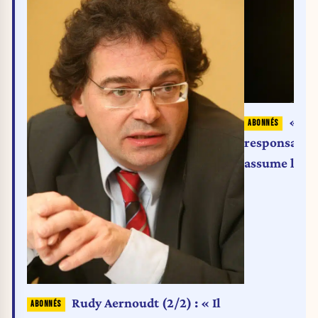
« Je 
responsabili
assume le dé
en pointant 
Rudy Aernoudt (2/2) : « Il