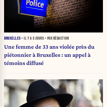
BRUXELLES
• IL Y A
3 JOURS
• PAR RÉDACTION
Une femme de 33 ans violée près du
piétonnier à Bruxelles : un appel à
témoins diffusé