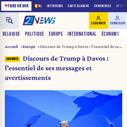
♥
FAIRE UN DON
NL
INTERVIEWS
CARTE BLANCHE
CHRONIQUES
OPINIO
S'ABONNER
CONNEXION
BELGIQUE
POLITIQUE
EUROPE
INTERNATIONAL
ÉCONOMIE
Accueil
Europe
Discours de Trump à Davos : l’essentiel de ses
messages et avertissements
Discours de Trump à Davos :
l’essentiel de ses messages et
avertissements