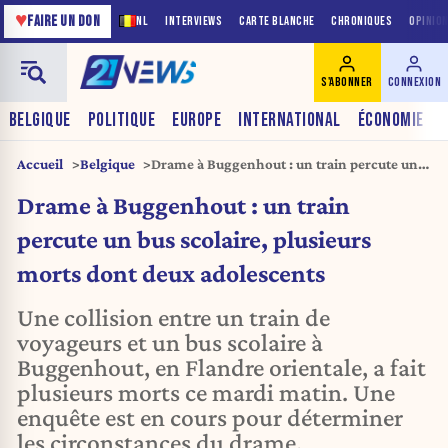
♥
FAIRE UN DON
NL
INTERVIEWS
CARTE BLANCHE
CHRONIQUES
OPINIO
S'ABONNER
CONNEXION
BELGIQUE
POLITIQUE
EUROPE
INTERNATIONAL
ÉCONOMIE
Accueil
Belgique
Drame à Buggenhout : un train percute un
bus scolaire, plusieurs morts dont deux
Drame à Buggenhout : un train
adolescents
percute un bus scolaire, plusieurs
morts dont deux adolescents
Une collision entre un train de
voyageurs et un bus scolaire à
Buggenhout, en Flandre orientale, a fait
plusieurs morts ce mardi matin. Une
enquête est en cours pour déterminer
les circonstances du drame.