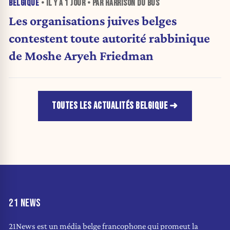
BELGIQUE
• IL Y A
1 JOUR
• PAR HARRISON DU BUS
Les organisations juives belges
contestent toute autorité rabbinique
de Moshe Aryeh Friedman
TOUTES LES ACTUALITÉS BELGIQUE
21 NEWS
21News est un média belge francophone qui promeut la