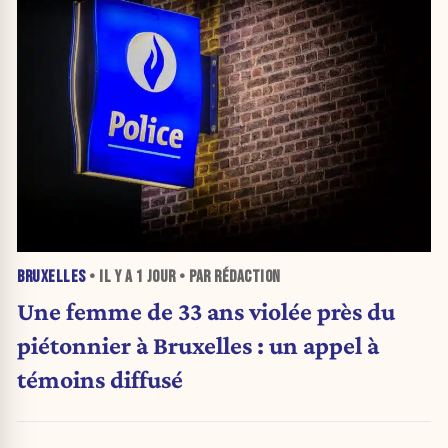
BRUXELLES
• IL Y A
1 JOUR
• PAR RÉDACTION
Une femme de 33 ans violée près du
piétonnier à Bruxelles : un appel à
témoins diffusé