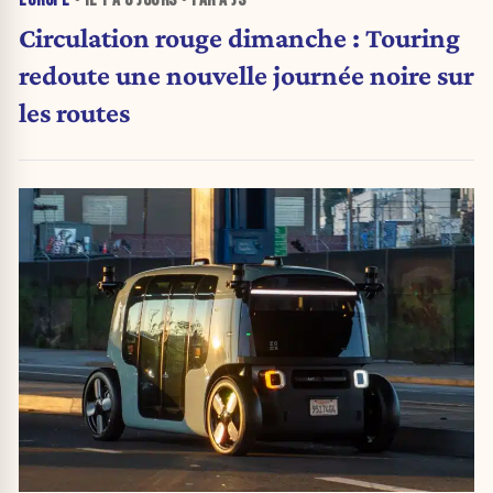
EUROPE
• IL Y A
6 JOURS
• PAR A JS
Circulation rouge dimanche : Touring
redoute une nouvelle journée noire sur
les routes