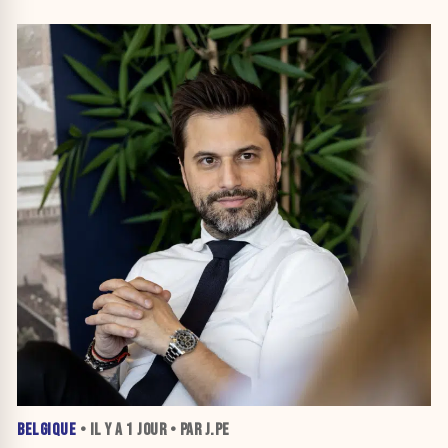
BELGIQUE
• IL Y A
1 JOUR
• PAR J.PE