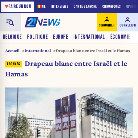
♥
FAIRE UN DON
NL
INTERVIEWS
CARTE BLANCHE
CHRONIQUES
OPINIO
S'ABONNER
CONNEXION
BELGIQUE
POLITIQUE
EUROPE
INTERNATIONAL
ÉCONOMIE
Accueil
International
Drapeau blanc entre Israël et le Hamas
Drapeau blanc entre Israël et le
Hamas