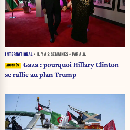
INTERNATIONAL
• IL Y A
2 SEMAINES
• PAR A.G.
Gaza : pourquoi Hillary Clinton
se rallie au plan Trump