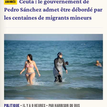
Ceuta : le gouvernement de
Pedro Sánchez admet être débordé par
les centaines de migrants mineurs
POLITIQUE
• IL Y A
9 HEURES
• PAR HARRISON DU BUS