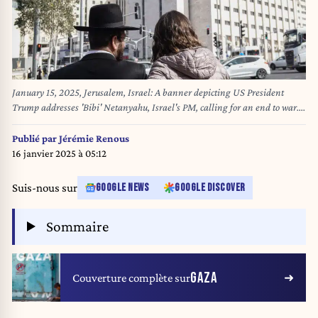
January 15, 2025, Jerusalem, Israel: A banner depicting US President
Trump addresses 'Bibi' Netanyahu, Israel's PM, calling for an end to war.
As a hostage release deal and possible end to the war in Gaza seems to be
in the last stages of negotiation, Israeli society is divided. (Credit Image: ©
Publié par
Jérémie Renous
Nir Alon/ZUMA Press Wire)
16 janvier 2025 à 05:12
Suis-nous sur
GOOGLE NEWS
GOOGLE DISCOVER
Sommaire
GAZA
Couverture complète sur